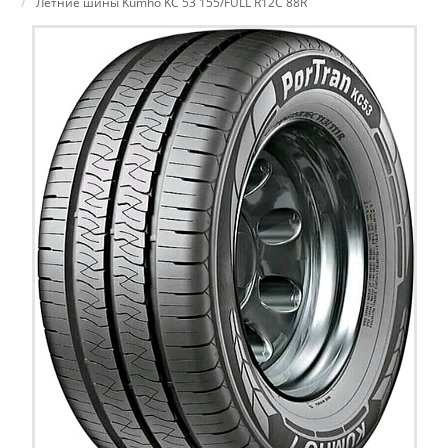
Летние шины Kumho KC 53 155/FULL R12C 88R