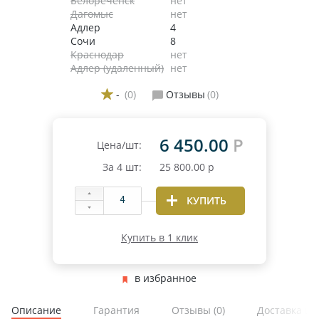
Белореченск
нет
Дагомыс
нет
Адлер
4
Сочи
8
Краснодар
нет
Адлер (удаленный)
нет
-
(0)
Отзывы
(0)
6 450.00
Р
ЗИМНИЕ
Цена/шт:
ЛЕТНИЕ
За
4
шт:
25 800.00
р
ВСЕСЕЗОННЫЕ
ДЛЯ ГРУЗОВЫХ АВТО
КУПИТЬ
ДЛЯ СПЕЦТЕХНИКИ
Купить в 1 клик
ЛИТЫЕ
в избранное
ШТАМПОВАНЫЕ
ДЛЯ ГРУЗОВЫХ АВТО
Описание
Гарантия
Отзывы
(0)
Доставка и 