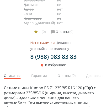
Белореченск
нет
Дагомыс
нет
Адлер
нет
Сочи
нет
Краснодар
нет
Адлер (удаленный)
нет
-
(0)
Отзывы
(0)
Нет в наличии
Цена/шт:
уточняйте по телефону
8 (988) 083 83 83
в избранное
Описание
Гарантия
Отзывы
(0)
Доставка и 
Летние шины Kumho PS 71 235/85 R16 120 (C0)Q с
размерами 235/85/16 (ширина, высота, диаметр
диска) - идеальное решение для вашего
автомобиля. Эти высококачественные шины