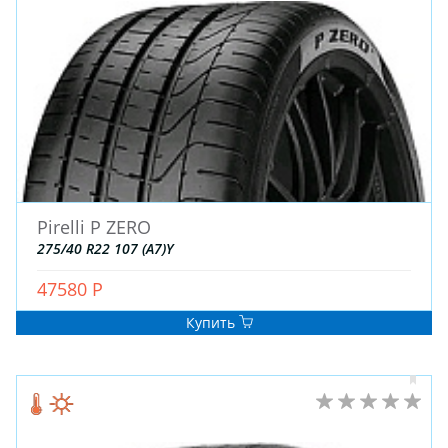
ЗИМНИЕ
Pirelli P ZERO
ЛЕТНИЕ
275/40 R22 107 (A7)Y
ВСЕСЕЗОННЫЕ
47580 Р
ДЛЯ ГРУЗОВЫХ АВТО
ДЛЯ СПЕЦТЕХНИКИ
Купить
ЛИТЫЕ
ШТАМПОВАНЫЕ
ДЛЯ ГРУЗОВЫХ АВТО