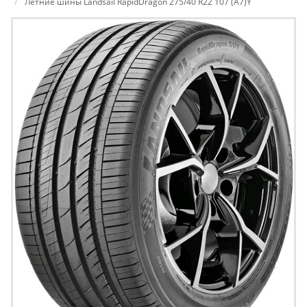
Летние шины Landsail RapidDragon 275/40 R22 107 (A7)Y