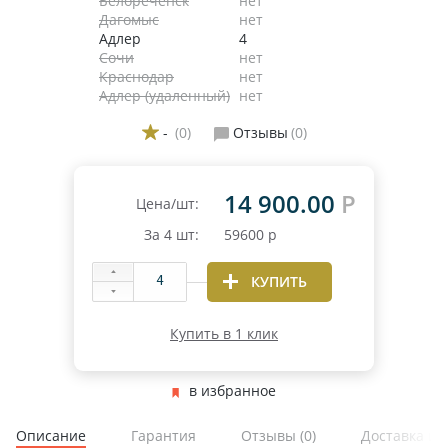
Белореченск
нет
Дагомыс
нет
Адлер
4
Сочи
нет
Краснодар
нет
Адлер (удаленный)
нет
-
(0)
Отзывы
(0)
14 900.00
Р
Цена/шт:
За
4
шт:
59600
р
КУПИТЬ
Купить в 1 клик
в избранное
Описание
Гарантия
Отзывы
(0)
Доставка и 