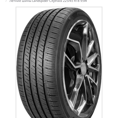
Летние шины Landspider Citytraxx 225/45 R18 95W