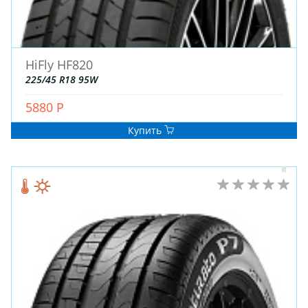
HiFly HF820
225/45 R18 95W
5880 Р
Купить