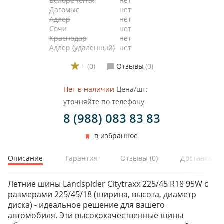
Белореченск
нет
Дагомыс
нет
Адлер
нет
Сочи
нет
Краснодар
нет
Адлер (удаленный)
нет
-
(0)
Отзывы
(0)
Нет в наличии
Цена/шт:
уточняйте по телефону
8 (988) 083 83 83
в избранное
Описание
Гарантия
Отзывы
(0)
Доставка и 
Летние шины Landspider Citytraxx 225/45 R18 95W с
размерами 225/45/18 (ширина, высота, диаметр
диска) - идеальное решение для вашего
автомобиля. Эти высококачественные шины