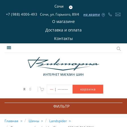
Сочи
+7 (988) 4006-493
Сочи, ул. Горького, 89/4
на карте
О магазине
Доставка и оплата
Контакты
ИНТЕРНЕТ МАГАЗИН ШИН
|
0
—
———
корзина
ФИЛЬТР
Главная
Шины
Landspider