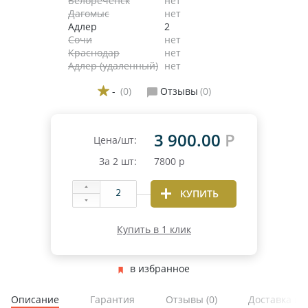
Белореченск
нет
Дагомыс
нет
Адлер
2
Сочи
нет
Краснодар
нет
Адлер (удаленный)
нет
-
(0)
Отзывы
(0)
3 900.00
Р
Цена/шт:
За
2
шт:
7800
р
КУПИТЬ
Купить в 1 клик
в избранное
Описание
Гарантия
Отзывы
(0)
Доставка и 