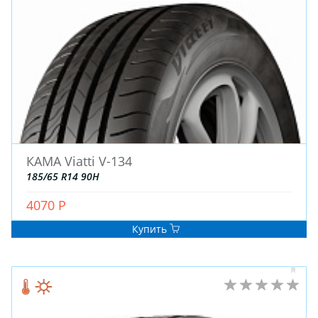
ЗИМНИЕ
КАМА Viatti V-134
ЛЕТНИЕ
185/65 R14 90H
ВСЕСЕЗОННЫЕ
4070 Р
ДЛЯ ГРУЗОВЫХ АВТО
ДЛЯ СПЕЦТЕХНИКИ
Купить
ЛИТЫЕ
ШТАМПОВАНЫЕ
ДЛЯ ГРУЗОВЫХ АВТО