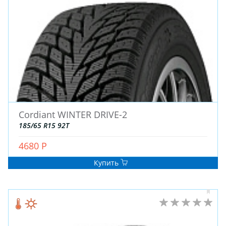
ЗИМНИЕ
Cordiant WINTER DRIVE-2
ЛЕТНИЕ
185/65 R15 92T
ВСЕСЕЗОННЫЕ
4680 Р
ДЛЯ ГРУЗОВЫХ АВТО
ДЛЯ СПЕЦТЕХНИКИ
Купить
ЛИТЫЕ
ШТАМПОВАНЫЕ
ДЛЯ ГРУЗОВЫХ АВТО