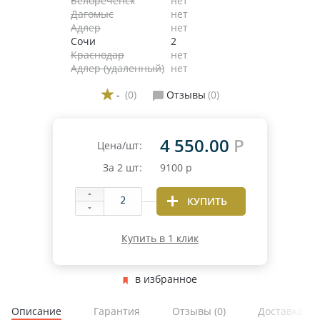
Белореченск
нет
Дагомыс
нет
Адлер
нет
Сочи
2
Краснодар
нет
Адлер (удаленный)
нет
-
(0)
Отзывы
(0)
4 550.00
Р
Цена/шт:
За
2
шт:
9100
р
КУПИТЬ
Купить в 1 клик
в избранное
Описание
Гарантия
Отзывы
(0)
Доставка и 