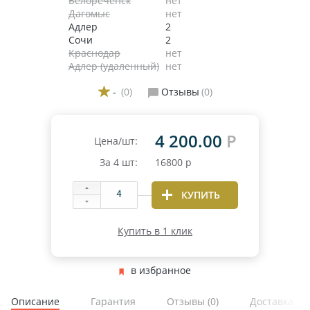
Белореченск
нет
Дагомыс
нет
Адлер
2
Сочи
2
Краснодар
нет
Адлер (удаленный)
нет
-
(0)
Отзывы
(0)
4 200.00
Р
Цена/шт:
За
4
шт:
16800
р
КУПИТЬ
Купить в 1 клик
в избранное
Описание
Гарантия
Отзывы
(0)
Доставка и 