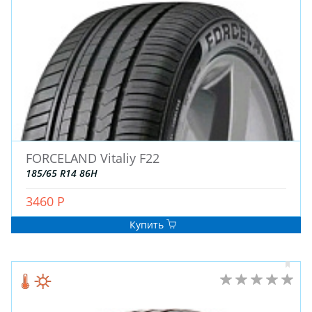
ЗИМНИЕ
FORCELAND Vitaliy F22
ЛЕТНИЕ
185/65 R14 86H
ВСЕСЕЗОННЫЕ
3460 Р
ДЛЯ ГРУЗОВЫХ АВТО
ДЛЯ СПЕЦТЕХНИКИ
Купить
ЛИТЫЕ
ШТАМПОВАНЫЕ
ДЛЯ ГРУЗОВЫХ АВТО