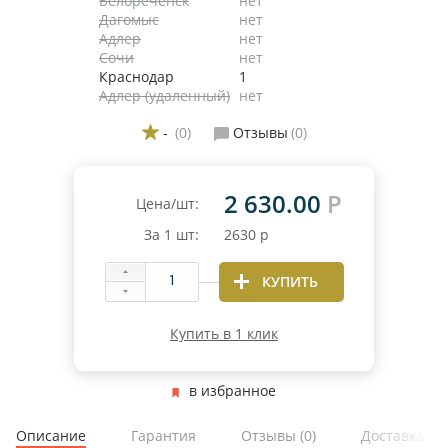
Белореченск
нет
Дагомыс
нет
Адлер
нет
Сочи
нет
Краснодар
1
Адлер (удаленный)
нет
-
(0)
Отзывы
(0)
2 630.00
Р
Цена/шт:
За
1
шт:
2630
р
КУПИТЬ
Купить в 1 клик
в избранное
Описание
Гарантия
Отзывы
(0)
Доставка и 