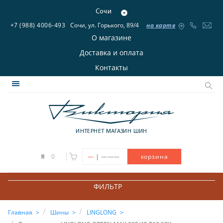
Сочи
+7 (988) 4006-493
Сочи, ул. Горького, 89/4
на карте
О магазине
Доставка и оплата
Контакты
ИНТЕРНЕТ МАГАЗИН ШИН
|
0
—
———
корзина
ФИЛЬТР
Главная
Шины
LINGLONG