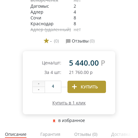
Белореченск
нет
Дагомыс
2
Адлер
4
Сочи
8
Краснодар
8
Адлер (удаленный)
нет
-
(0)
Отзывы
(0)
5 440.00
Р
Цена/шт:
За
4
шт:
21 760.00
р
КУПИТЬ
Купить в 1 клик
в избранное
Описание
Гарантия
Отзывы
(0)
Доставка и 