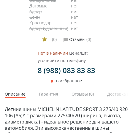
Белореченск
нет
Дагомыс
нет
Адлер
нет
Сочи
нет
Краснодар
нет
Адлер (удаленный)
нет
-
(0)
Отзывы
(0)
Нет в наличии
Цена/шт:
уточняйте по телефону
8 (988) 083 83 83
в избранное
Описание
Гарантия
Отзывы
(0)
Доставка и 
Летние шины MICHELIN LATITUDE SPORT 3 275/40 R20
106 (A6)Y с размерами 275/40/20 (ширина, высота,
диаметр диска) - идеальное решение для вашего
автомобиля. Эти высококачественные шины