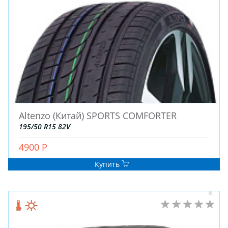
ЗИМНИЕ
Altenzo (Китай) SPORTS COMFORTER
ЛЕТНИЕ
195/50 R15 82V
ВСЕСЕЗОННЫЕ
4900 Р
ДЛЯ ГРУЗОВЫХ АВТО
ДЛЯ СПЕЦТЕХНИКИ
Купить
ЛИТЫЕ
ШТАМПОВАНЫЕ
ДЛЯ ГРУЗОВЫХ АВТО