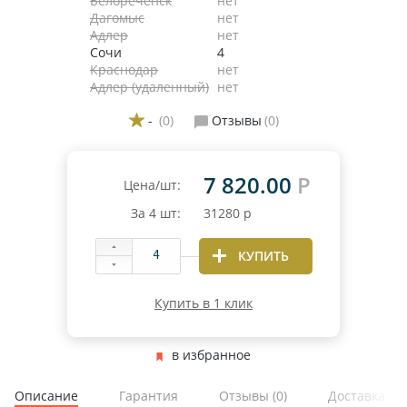
Белореченск
нет
Дагомыс
нет
Адлер
нет
Сочи
4
Краснодар
нет
Адлер (удаленный)
нет
-
(0)
Отзывы
(0)
7 820.00
Р
Цена/шт:
За
4
шт:
31280
р
КУПИТЬ
Купить в 1 клик
в избранное
Описание
Гарантия
Отзывы
(0)
Доставка и 