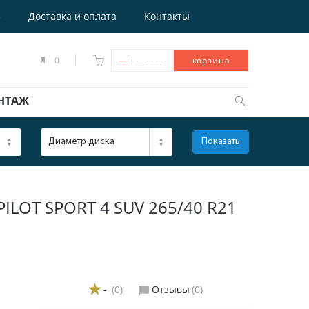
е
Доставка и оплата
Контакты
|
0
—
———
корзина
НТАЖ
Диаметр диска
Показать
ОТКРЫТЬ
LOT SPORT 4 SUV 265/40 R21
-
(0)
Отзывы
(0)