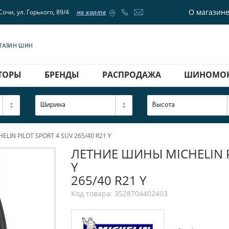
О магазин
Сочи, ул. Горького, 89/4
на карте
АГАЗИН ШИН
ТОРЫ
БРЕНДЫ
РАСПРОДАЖА
ШИНОМО
Ширина
Высота
LIN PILOT SPORT 4 SUV 265/40 R21 Y
ЛЕТНИЕ ШИНЫ MICHELIN PI
Y
265/40 R21 Y
Код товара: 3528704402403