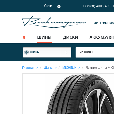
+7 (988) 4006-493
Сочи
ИНТЕРНЕТ М
ШИНЫ
ДИСКИ
АККУМУЛЯ
ФИЛЬТР
Тип шины
шины
Главная
Шины
MICHELIN
Летние шины MICHE