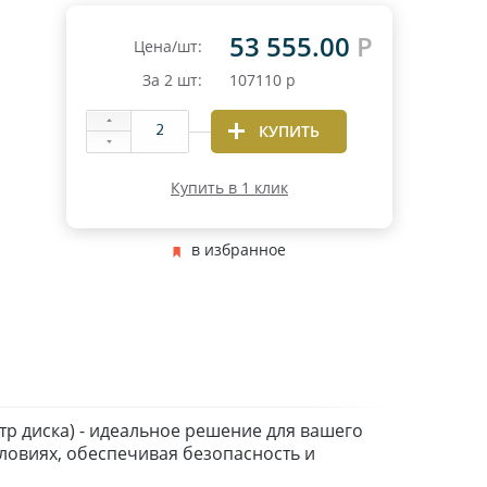
53 555.00
Р
Цена/шт:
За
2
шт:
107110
р
КУПИТЬ
Купить в 1 клик
в избранное
тр диска) - идеальное решение для вашего
ловиях, обеспечивая безопасность и