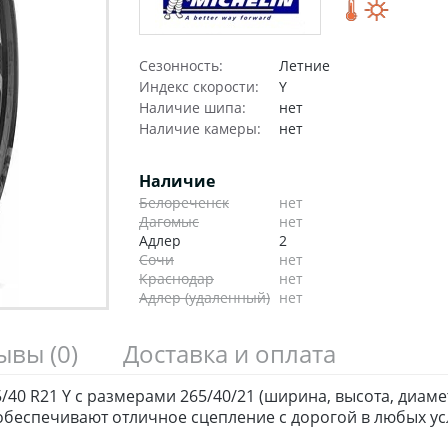
Сезонность:
Летние
Индекс скорости:
Y
Наличие шипа:
нет
Наличие камеры:
нет
Наличие
Белореченск
нет
Дагомыс
нет
Адлер
2
Сочи
нет
Краснодар
нет
Адлер (удаленный)
нет
зывы
(0)
Доставка и оплата
/40 R21 Y с размерами 265/40/21 (ширина, высота, диаме
беспечивают отличное сцепление с дорогой в любых ус