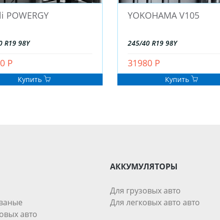
lli POWERGY
YOKOHAMA V105
0 R19 98Y
245/40 R19 98Y
0 Р
31980 Р
Купить
Купить
АККУМУЛЯТОРЫ
Для грузовых авто
ваные
Для легковых авто авто
овых авто