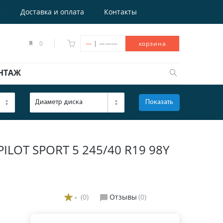
е
Доставка и оплата
Контакты
|
0
—
———
корзина
НТАЖ
Диаметр диска
Показать
ОТКРЫТЬ
LOT SPORT 5 245/40 R19 98Y
-
(0)
Отзывы
(0)