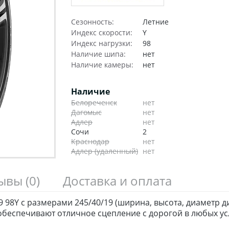
Сезонность:
Летние
Индекс скорости:
Y
Индекс нагрузки:
98
Наличие шипа:
нет
Наличие камеры:
нет
Наличие
Белореченск
нет
Дагомыс
нет
Адлер
нет
Сочи
2
Краснодар
нет
Адлер (удаленный)
нет
зывы
(0)
Доставка и оплата
19 98Y с размерами 245/40/19 (ширина, высота, диаметр 
беспечивают отличное сцепление с дорогой в любых ус