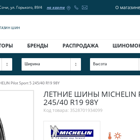
О магазин
Сочи, ул. Горького, 89/4
на карте
АГАЗИН ШИН
ТОРЫ
БРЕНДЫ
РАСПРОДАЖА
ШИНОМО
Ширина
Высота
IN Pilot Sport 5 245/40 R19 98Y
ЛЕТНИЕ ШИНЫ MICHELIN PI
245/40 R19 98Y
Код товара: 3528701934099