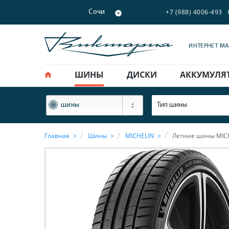
+7 (988) 4006-493
Сочи
ИНТЕРНЕТ М
ШИНЫ
ДИСКИ
АККУМУЛЯ
ФИЛЬТР
Тип шины
шины
Главная
Шины
MICHELIN
Летние шины MICHEL