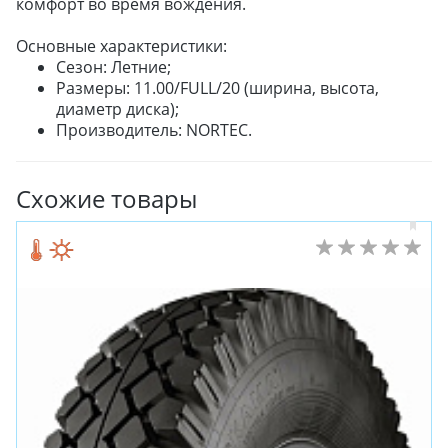
комфорт во время вождения.
Основные характеристики:
Сезон: Летние;
Размеры: 11.00/FULL/20 (ширина, высота,
диаметр диска);
Производитель: NORTEC.
ЗИМНИЕ
ЛЕТНИЕ
Схожие товары
ВСЕСЕЗОННЫЕ
ДЛЯ ГРУЗОВЫХ АВТО
ДЛЯ СПЕЦТЕХНИКИ
ЛИТЫЕ
ШТАМПОВАНЫЕ
ДЛЯ ГРУЗОВЫХ АВТО
ДЛЯ ГРУЗОВЫХ АВТО