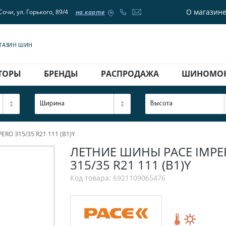
О магазин
Сочи, ул. Горького, 89/4
на карте
АГАЗИН ШИН
ТОРЫ
БРЕНДЫ
РАСПРОДАЖА
ШИНОМО
Ширина
Высота
RO 315/35 R21 111 (B1)Y
ЛЕТНИЕ ШИНЫ PACE IMPERO
315/35 R21 111 (B1)Y
Код товара: 6921109065476