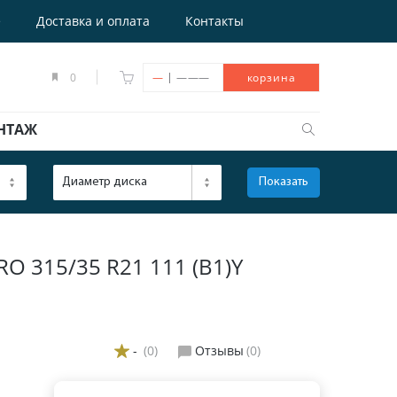
е
Доставка и оплата
Контакты
|
0
—
———
корзина
НТАЖ
Диаметр диска
Показать
ОТКРЫТЬ
 315/35 R21 111 (B1)Y
-
(0)
Отзывы
(0)