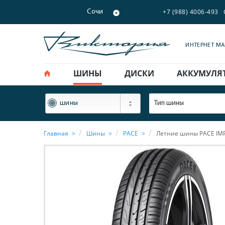
+7 (988) 4006-493
Сочи
ИНТЕРНЕТ М
ШИНЫ
ДИСКИ
АККУМУЛЯ
ФИЛЬТР
Тип шины
шины
Главная
Шины
PACE
Летние шины PACE IMPE