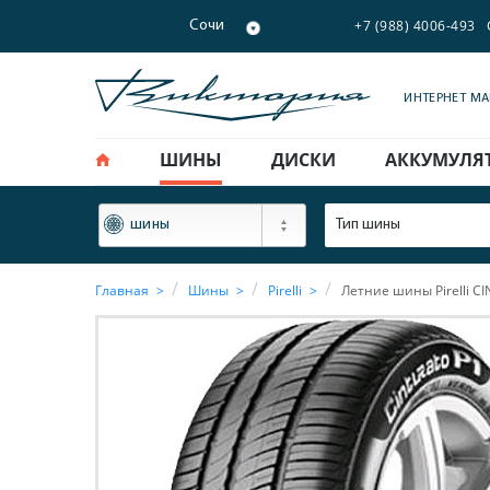
+7 (988) 4006-493
Сочи
ИНТЕРНЕТ М
ШИНЫ
ДИСКИ
АККУМУЛЯ
ФИЛЬТР
Тип шины
шины
Главная
Шины
Pirelli
Летние шины Pirelli C