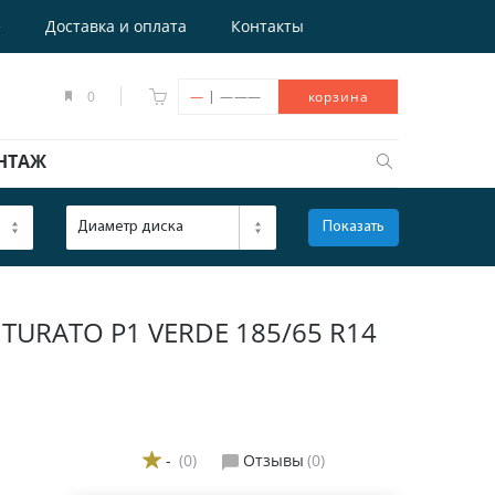
е
Доставка и оплата
Контакты
|
0
—
———
корзина
НТАЖ
Диаметр диска
Показать
ОТКРЫТЬ
TURATO P1 VERDE 185/65 R14
-
(0)
Отзывы
(0)