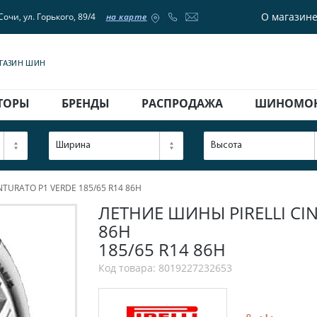
О магазин
Сочи, ул. Горького, 89/4
на карте
АГАЗИН ШИН
ТОРЫ
БРЕНДЫ
РАСПРОДАЖА
ШИНОМО
Ширина
Высота
INTURATO P1 VERDE 185/65 R14 86H
ЛЕТНИЕ ШИНЫ PIRELLI CIN
86H
185/65 R14 86H
Код товара: 8019227232653