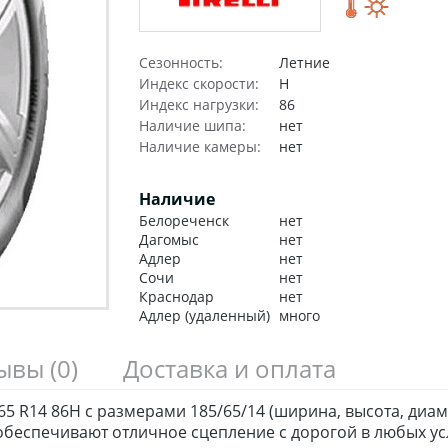
Сезонность:
Летние
Индекс скорости:
H
Индекс нагрузки:
86
Наличие шипа:
нет
Наличие камеры:
нет
Наличие
Белореченск
нет
Дагомыс
нет
Адлер
нет
Сочи
нет
Краснодар
нет
Адлер (удаленный)
много
зывы
(0)
Доставка и оплата
65 R14 86H с размерами 185/65/14 (ширина, высота, диа
беспечивают отличное сцепление с дорогой в любых ус