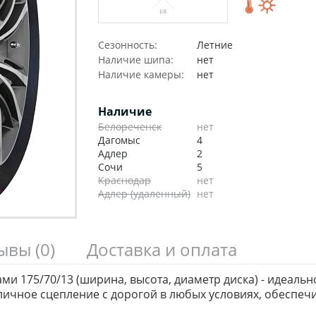
Сезонность:
Летние
Наличие шипа:
нет
Наличие камеры:
нет
Наличие
Белореченск
нет
Дагомыс
4
Адлер
2
Сочи
5
Краснодар
нет
Адлер (удаленный)
нет
зывы
(0)
Доставка и оплата
ами 175/70/13 (ширина, высота, диаметр диска) - идеаль
чное сцепление с дорогой в любых условиях, обеспечи