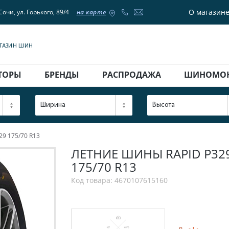
О магазин
Сочи, ул. Горького, 89/4
на карте
АГАЗИН ШИН
ТОРЫ
БРЕНДЫ
РАСПРОДАЖА
ШИНОМО
Ширина
Высота
29 175/70 R13
ЛЕТНИЕ ШИНЫ RAPID P329
175/70 R13
Код товара: 4670107615160