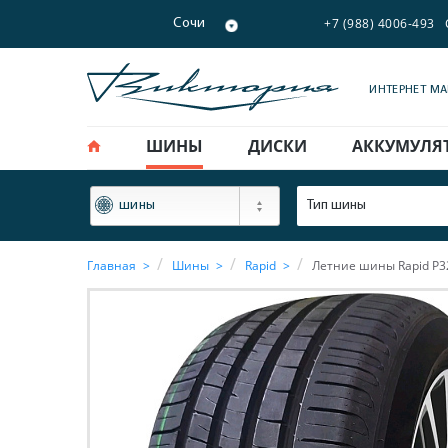
+7 (988) 4006-493
Сочи
ИНТЕРНЕТ М
ШИНЫ
ДИСКИ
АККУМУЛЯ
ФИЛЬТР
Тип шины
шины
Главная
Шины
Rapid
Летние шины Rapid P3