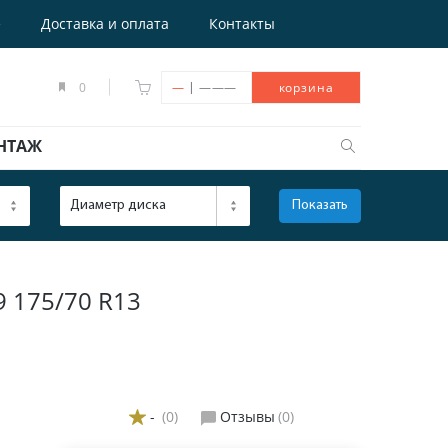
е
Доставка и оплата
Контакты
|
0
—
———
корзина
НТАЖ
Диаметр диска
Показать
ОТКРЫТЬ
 175/70 R13
-
(0)
Отзывы
(0)