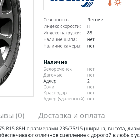
Сезонность:
Летние
Индекс скорости:
H
Индекс нагрузки:
88
Наличие шипа:
нет
Наличие камеры:
нет
Наличие
Белореченск
нет
Дагомыс
нет
Адлер
2
Сочи
нет
Краснодар
нет
Адлер (удаленный)
нет
зывы
(0)
Доставка и оплата
 R15 88H с размерами 235/75/15 (ширина, высота, диам
беспечивают отличное сцепление с дорогой в любых ус