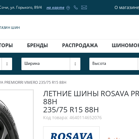
О магазин
Сочи, ул. Горького, 89/4
на карте
АГАЗИН ШИН
ТОРЫ
БРЕНДЫ
РАСПРОДАЖА
ШИНОМО
Ширина
Высота
 PREMIORRI VIMERO 235/75 R15 88H
ЛЕТНИЕ ШИНЫ ROSAVA PRE
88H
235/75 R15 88H
Код товара: 4640114652076