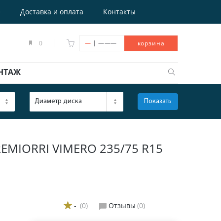
е
Доставка и оплата
Контакты
|
0
—
———
корзина
НТАЖ
Диаметр диска
Показать
ОТКРЫТЬ
MIORRI VIMERO 235/75 R15
-
(0)
Отзывы
(0)