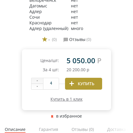
Белореченск
нет
Дагомыс
нет
Адлер
нет
Сочи
нет
Краснодар
нет
Адлер (удаленный)
много
-
(0)
Отзывы
(0)
5 050.00
Р
Цена/шт:
За
4
шт:
20 200.00
р
КУПИТЬ
Купить в 1 клик
в избранное
Описание
Гарантия
Отзывы
(0)
Доставка и 