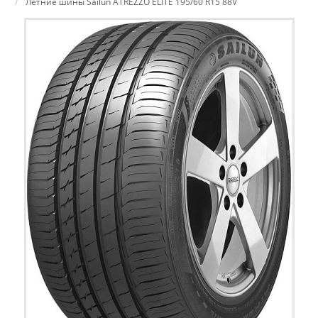
Летние шины Sailun ATREZZO ELITE 195/60 R15 88V