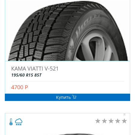
ЗИМНИЕ
КАМА VIATTI V-521
ЛЕТНИЕ
195/60 R15 85T
ВСЕСЕЗОННЫЕ
4700 Р
ДЛЯ ГРУЗОВЫХ АВТО
ДЛЯ СПЕЦТЕХНИКИ
Купить
ЛИТЫЕ
ШТАМПОВАНЫЕ
ДЛЯ ГРУЗОВЫХ АВТО