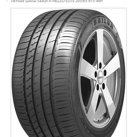
Летние шины Sailun ATREZZO ELITE 205/65 R15 94H