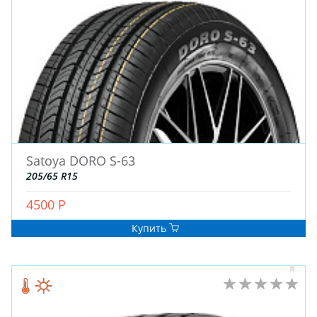
ЗИМНИЕ
Satoya DORO S-63
ЛЕТНИЕ
205/65 R15
ВСЕСЕЗОННЫЕ
4500 Р
ДЛЯ ГРУЗОВЫХ АВТО
ДЛЯ СПЕЦТЕХНИКИ
Купить
ЛИТЫЕ
ШТАМПОВАНЫЕ
ДЛЯ ГРУЗОВЫХ АВТО