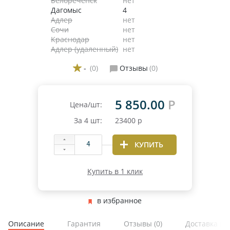
Белореченск
нет
Дагомыс
4
Адлер
нет
Сочи
нет
Краснодар
нет
Адлер (удаленный)
нет
-
(0)
Отзывы
(0)
5 850.00
Р
Цена/шт:
За
4
шт:
23400
р
КУПИТЬ
Купить в 1 клик
в избранное
Описание
Гарантия
Отзывы
(0)
Доставка и 