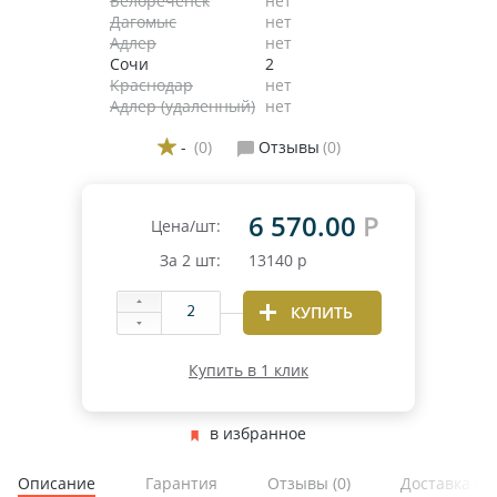
Белореченск
нет
Дагомыс
нет
Адлер
нет
Сочи
2
Краснодар
нет
Адлер (удаленный)
нет
-
(0)
Отзывы
(0)
6 570.00
Р
Цена/шт:
За
2
шт:
13140
р
КУПИТЬ
Купить в 1 клик
в избранное
Описание
Гарантия
Отзывы
(0)
Доставка и 