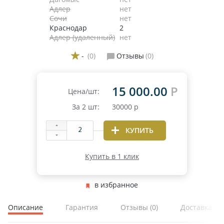
Адлер
нет
Сочи
нет
Краснодар
2
Адлер (удаленный)
нет
-
(0)
Отзывы
(0)
15 000.00
Р
Цена/шт:
За
2
шт:
30000
р
КУПИТЬ
Купить в 1 клик
в избранное
Описание
Гарантия
Отзывы
(0)
Доставка и 