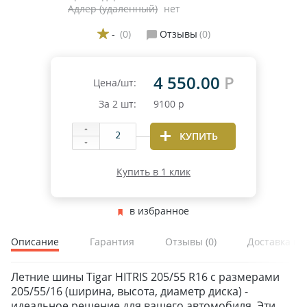
Адлер (удаленный)
нет
-
(0)
Отзывы
(0)
4 550.00
Р
Цена/шт:
За
2
шт:
9100
р
КУПИТЬ
Купить в 1 клик
в избранное
Описание
Гарантия
Отзывы
(0)
Доставка и 
Летние шины Tigar HITRIS 205/55 R16 с размерами
205/55/16 (ширина, высота, диаметр диска) -
идеальное решение для вашего автомобиля. Эти