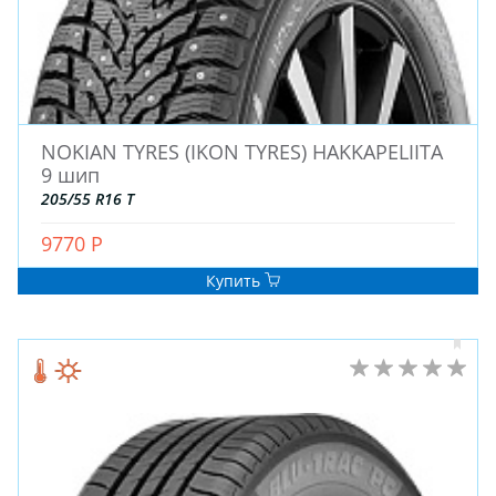
ДЛЯ ГРУЗОВЫХ АВТО
ДЛЯ ЛЕГКОВЫХ АВТО
ШИНЫ
NOKIAN TYRES (IKON TYRES) HAKKAPELIITA
ДИСКИ
9 шип
АККУМУЛЯТОРЫ
205/55 R16 T
9770 Р
Купить