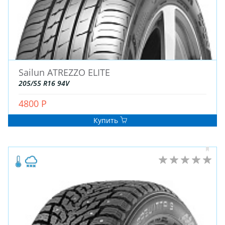
Sailun ATREZZO ELITE
205/55 R16 94V
ЗИМНИЕ
4800 Р
ЛЕТНИЕ
ВСЕСЕЗОННЫЕ
Купить
ДЛЯ ГРУЗОВЫХ АВТО
ДЛЯ СПЕЦТЕХНИКИ
ЛИТЫЕ
ШТАМПОВАНЫЕ
ДЛЯ ГРУЗОВЫХ АВТО