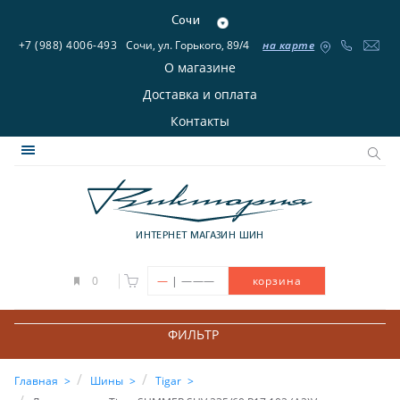
Сочи
+7 (988) 4006-493
Сочи, ул. Горького, 89/4
на карте
О магазине
Доставка и оплата
Контакты
ИНТЕРНЕТ МАГАЗИН ШИН
|
0
—
———
корзина
ФИЛЬТР
Главная
Шины
Tigar