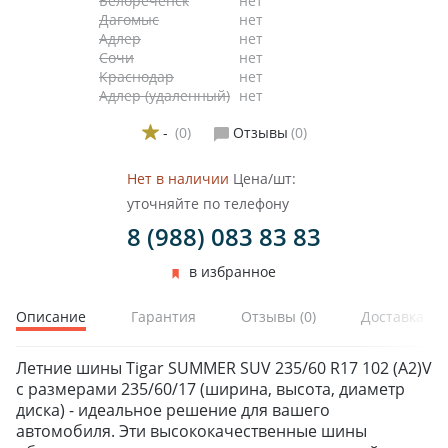
Белореченск
нет
Дагомыс
нет
Адлер
нет
Сочи
нет
Краснодар
нет
Адлер (удаленный)
нет
-
(0)
Отзывы
(0)
Нет в наличии
Цена/шт:
уточняйте по телефону
8 (988) 083 83 83
в избранное
Описание
Гарантия
Отзывы
(0)
Доставка и 
Летние шины Tigar SUMMER SUV 235/60 R17 102 (A2)V
с размерами 235/60/17 (ширина, высота, диаметр
диска) - идеальное решение для вашего
автомобиля. Эти высококачественные шины