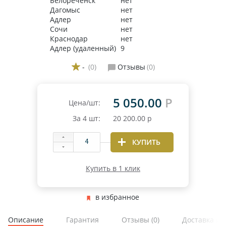
Белореченск
нет
Дагомыс
нет
Адлер
нет
Сочи
нет
Краснодар
нет
Адлер (удаленный)
9
-
(0)
Отзывы
(0)
5 050.00
Р
Цена/шт:
За
4
шт:
20 200.00
р
КУПИТЬ
Купить в 1 клик
в избранное
Описание
Гарантия
Отзывы
(0)
Доставка и 