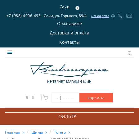
Сочи
+7 (988) 4006-493
Сочи, ул. Горького, 89/4
на карте
О магазине
Доставка и оплата
Контакты
ИНТЕРНЕТ МАГАЗИН ШИН
|
0
—
———
корзина
ФИЛЬТР
Главная
Шины
Torero