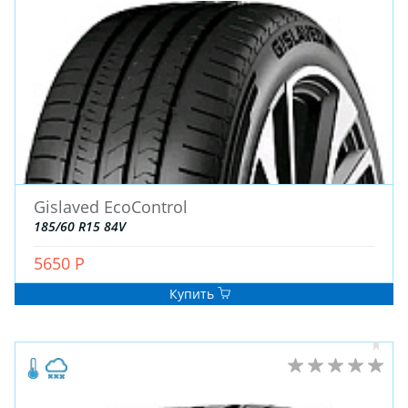
ЗИМНИЕ
Gislaved EcoControl
ЛЕТНИЕ
185/60 R15 84V
ВСЕСЕЗОННЫЕ
5650 Р
ДЛЯ ГРУЗОВЫХ АВТО
ДЛЯ СПЕЦТЕХНИКИ
Купить
ЛИТЫЕ
ШТАМПОВАНЫЕ
ДЛЯ ГРУЗОВЫХ АВТО