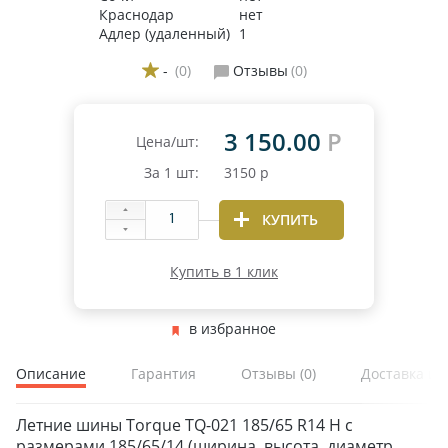
Краснодар
нет
Адлер (удаленный)
1
-
(0)
Отзывы
(0)
3 150.00
Р
Цена/шт:
За
1
шт:
3150
р
КУПИТЬ
Купить в 1 клик
в избранное
Описание
Гарантия
Отзывы
(0)
Доставка и 
Летние шины Torque TQ-021 185/65 R14 H с
размерами 185/65/14 (ширина, высота, диаметр