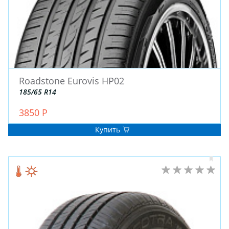
ДЛЯ ГРУЗОВЫХ АВТО
ДЛЯ ЛЕГКОВЫХ АВТО
ШИНЫ
ДИСКИ
Roadstone Eurovis HP02
АККУМУЛЯТОРЫ
185/65 R14
3850 Р
Купить