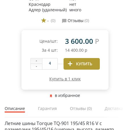
Краснодар
нет
Адлер (удаленный)
много
-
(0)
Отзывы
(0)
3 600.00
Р
Цена/шт:
За
4
шт:
14 400.00
р
КУПИТЬ
Купить в 1 клик
в избранное
Описание
Гарантия
Отзывы
(0)
Доставка и 
Летние шины Torque TQ-901 195/45 R16 V с
размерами 195/45/16 (ширина, высота, диаметр