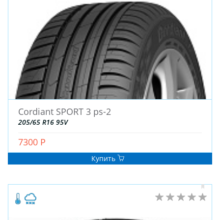
ЗИМНИЕ
Cordiant SPORT 3 ps-2
ЛЕТНИЕ
205/65 R16 95V
ВСЕСЕЗОННЫЕ
7300 Р
ДЛЯ ГРУЗОВЫХ АВТО
ДЛЯ СПЕЦТЕХНИКИ
Купить
ЛИТЫЕ
ШТАМПОВАНЫЕ
ДЛЯ ГРУЗОВЫХ АВТО