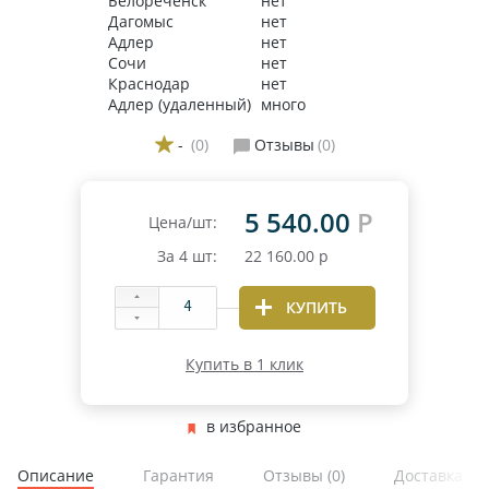
Белореченск
нет
Дагомыс
нет
Адлер
нет
Сочи
нет
Краснодар
нет
Адлер (удаленный)
много
-
(0)
Отзывы
(0)
5 540.00
Р
Цена/шт:
За
4
шт:
22 160.00
р
КУПИТЬ
Купить в 1 клик
в избранное
Описание
Гарантия
Отзывы
(0)
Доставка и 