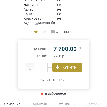
Белореченск
нет
Дагомыс
нет
Адлер
нет
Сочи
нет
Краснодар
нет
Адлер (удаленный)
1
-
(0)
Отзывы
(0)
7 700.00
Р
Цена/шт:
За
1
шт:
7700
р
КУПИТЬ
Купить в 1 клик
в избранное
Описание
Гарантия
Отзывы
(0)
Доставка и 