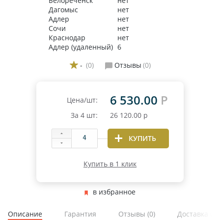
Белореченск
нет
Дагомыс
нет
Адлер
нет
Сочи
нет
Краснодар
нет
Адлер (удаленный)
6
-
(0)
Отзывы
(0)
6 530.00
Р
Цена/шт:
За
4
шт:
26 120.00
р
КУПИТЬ
Купить в 1 клик
в избранное
Описание
Гарантия
Отзывы
(0)
Доставка и 