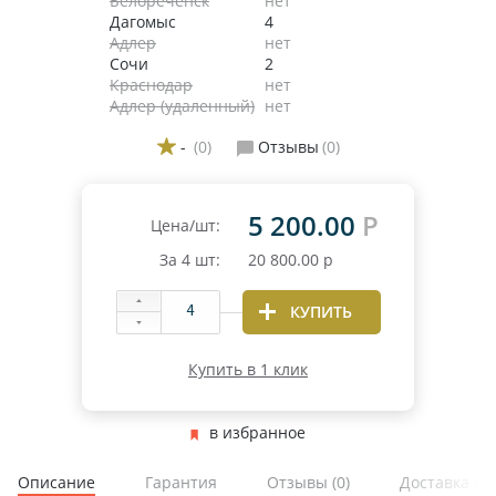
Белореченск
нет
Дагомыс
4
Адлер
нет
Сочи
2
Краснодар
нет
Адлер (удаленный)
нет
-
(0)
Отзывы
(0)
5 200.00
Р
Цена/шт:
За
4
шт:
20 800.00
р
КУПИТЬ
Купить в 1 клик
в избранное
Описание
Гарантия
Отзывы
(0)
Доставка и 