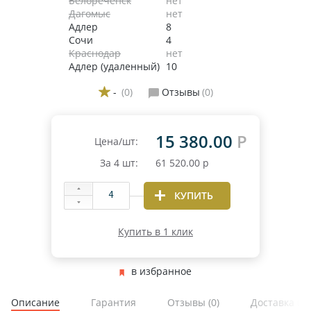
Белореченск
нет
Дагомыс
нет
Адлер
8
Сочи
4
Краснодар
нет
Адлер (удаленный)
10
-
(0)
Отзывы
(0)
15 380.00
Р
Цена/шт:
За
4
шт:
61 520.00
р
КУПИТЬ
Купить в 1 клик
в избранное
Описание
Гарантия
Отзывы
(0)
Доставка и 