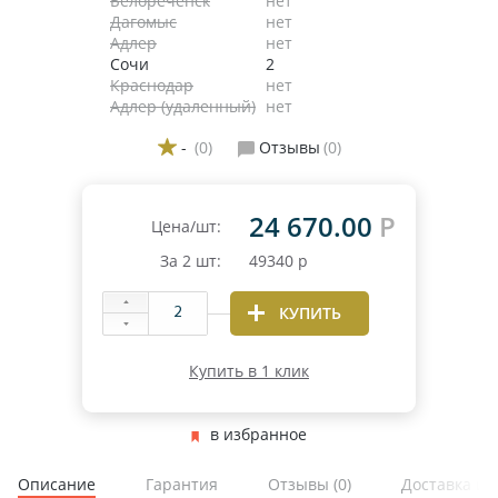
Белореченск
нет
Дагомыс
нет
Адлер
нет
Сочи
2
Краснодар
нет
Адлер (удаленный)
нет
-
(0)
Отзывы
(0)
24 670.00
Р
Цена/шт:
За
2
шт:
49340
р
КУПИТЬ
Купить в 1 клик
в избранное
Описание
Гарантия
Отзывы
(0)
Доставка и 