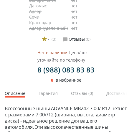
Белореченск
нет
Дагомыс
нет
Адлер
нет
Сочи
нет
Краснодар
нет
Адлер (удаленный)
нет
-
(0)
Отзывы
(0)
ЗИМНИЕ
ЛЕТНИЕ
Нет в наличии
Цена/шт:
ВСЕСЕЗОННЫЕ
уточняйте по телефону
ДЛЯ ГРУЗОВЫХ АВТО
8 (988) 083 83 83
ДЛЯ СПЕЦТЕХНИКИ
в избранное
ЛИТЫЕ
Описание
Гарантия
Отзывы
(0)
Доставка и 
ШТАМПОВАНЫЕ
ДЛЯ ГРУЗОВЫХ АВТО
Всесезонные шины ADVANCE MB242 7.00/ R12 нетнет
с размерами 7.00//12 (ширина, высота, диаметр
диска) - идеальное решение для вашего
автомобиля. Эти высококачественные шины
ДЛЯ ГРУЗОВЫХ АВТО