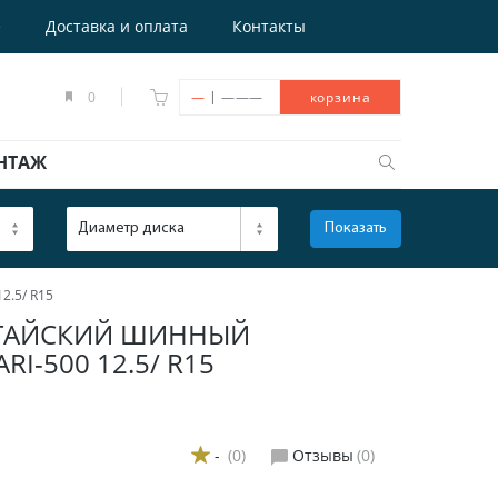
е
Доставка и оплата
Контакты
|
0
—
———
корзина
НТАЖ
Диаметр диска
Показать
ОТКРЫТЬ
2.5/ R15
ТАЙСКИЙ ШИННЫЙ
I-500 12.5/ R15
-
(0)
Отзывы
(0)