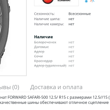
Сезонность:
Всесезонные
Наличие шипа:
нет
Наличие камеры:
нет
Наличие
Белореченск
нет
Дагомыс
нет
Адлер
нет
Сочи
нет
Краснодар
нет
Адлер (удаленный)
нет
зывы
(0)
Доставка и оплата
 FORWARD SAFARI-500 12.5/ R15 с размерами 12.5//15 (ш
качественные шины обеспечивают отличное сцепление с