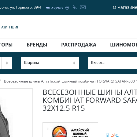
О магазин
Сочи, ул. Горького, 89/4
на карте
АГАЗИН ШИН
ТОРЫ
БРЕНДЫ
РАСПРОДАЖА
ШИНОМО
Ширина
Высота
Всесезонные шины Алтайский шинный комбинат FORWARD SAFARI-500 1
ВСЕСЕЗОННЫЕ ШИНЫ АЛ
КОМБИНАТ FORWARD SAFAR
32X12.5 R15