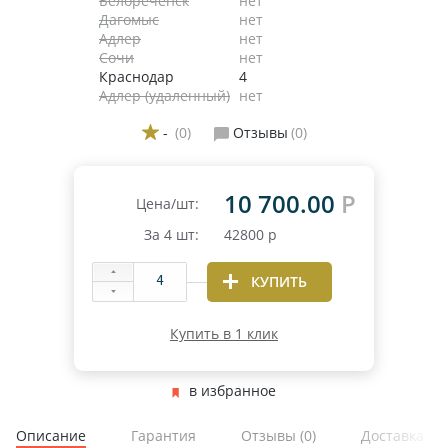
Белореченск
нет
Дагомыс
нет
Адлер
нет
Сочи
нет
Краснодар
4
Адлер (удаленный)
нет
-
(0)
Отзывы
(0)
10 700.00
Р
Цена/шт:
За
4
шт:
42800
р
КУПИТЬ
Купить в 1 клик
в избранное
Описание
Гарантия
Отзывы
(0)
Доставка и 