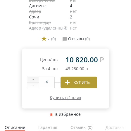
Белореченск
нет
Дагомыс
4
Адлер
нет
Сочи
2
Краснодар
нет
Адлер (удаленный)
нет
-
(0)
Отзывы
(0)
10 820.00
Р
Цена/шт:
За
4
шт:
43 280.00
р
КУПИТЬ
Купить в 1 клик
в избранное
Описание
Гарантия
Отзывы
(0)
Доставка и 