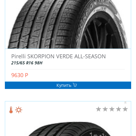
Pirelli SKORPION VERDE ALL-SEASON
ЗИМНИЕ
215/65 R16 98H
ЛЕТНИЕ
ВСЕСЕЗОННЫЕ
9630 Р
ДЛЯ ГРУЗОВЫХ АВТО
Купить
ДЛЯ СПЕЦТЕХНИКИ
ЛИТЫЕ
ШТАМПОВАНЫЕ
ДЛЯ ГРУЗОВЫХ АВТО