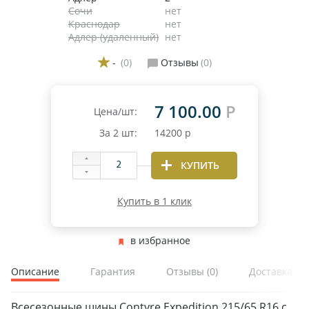
Сочи
нет
Краснодар
нет
Адлер (удаленный)
нет
-
(0)
Отзывы
(0)
7 100.00
Р
Цена/шт:
За
2
шт:
14200
р
КУПИТЬ
Купить в 1 клик
в избранное
Описание
Гарантия
Отзывы
(0)
Доставка и 
Всесезонные шины Contyre Expedition 215/65 R16 с