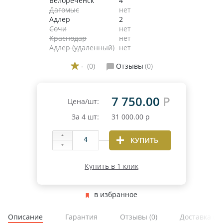
Белореченск
4
Дагомыс
нет
Адлер
2
Сочи
нет
Краснодар
нет
Адлер (удаленный)
нет
-
(0)
Отзывы
(0)
7 750.00
Р
Цена/шт:
За
4
шт:
31 000.00
р
КУПИТЬ
Купить в 1 клик
в избранное
Описание
Гарантия
Отзывы
(0)
Доставка и 