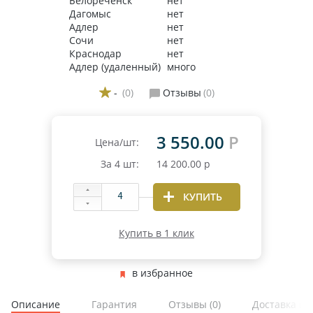
Белореченск
нет
Дагомыс
нет
Адлер
нет
Сочи
нет
Краснодар
нет
Адлер (удаленный)
много
-
(0)
Отзывы
(0)
3 550.00
Р
Цена/шт:
За
4
шт:
14 200.00
р
КУПИТЬ
Купить в 1 клик
в избранное
Описание
Гарантия
Отзывы
(0)
Доставка и 