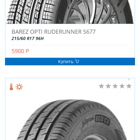
ДЛЯ ГРУЗОВЫХ АВТО
ДЛЯ ЛЕГКОВЫХ АВТО
BAREZ OPTI RUDERUNNER S677
ШИНЫ
215/60 R17 96H
ДИСКИ
АККУМУЛЯТОРЫ
5900 Р
Купить