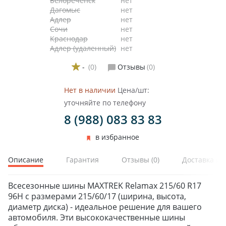
Белореченск
нет
Дагомыс
нет
Адлер
нет
Сочи
нет
Краснодар
нет
Адлер (удаленный)
нет
-
(0)
Отзывы
(0)
Нет в наличии
Цена/шт:
уточняйте по телефону
8 (988) 083 83 83
в избранное
Описание
Гарантия
Отзывы
(0)
Доставка и 
Всесезонные шины MAXTREK Relamax 215/60 R17
96H с размерами 215/60/17 (ширина, высота,
диаметр диска) - идеальное решение для вашего
автомобиля. Эти высококачественные шины