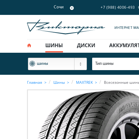
+7 (988) 4006-493
Сочи
ИНТЕРНЕТ М
ШИНЫ
ДИСКИ
АККУМУЛЯ
ФИЛЬТР
Тип шины
шины
Главная
Шины
MAXTREK
Всесезонные шины 