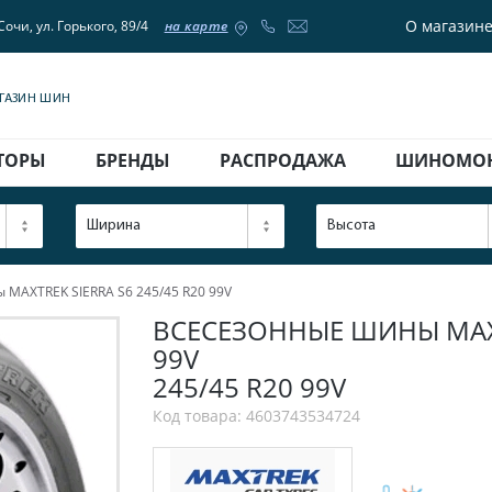
О магазин
Сочи, ул. Горького, 89/4
на карте
АГАЗИН ШИН
ТОРЫ
БРЕНДЫ
РАСПРОДАЖА
ШИНОМО
Ширина
Высота
MAXTREK SIERRA S6 245/45 R20 99V
ВСЕСЕЗОННЫЕ ШИНЫ MAXTR
99V
245/45 R20 99V
Код товара: 4603743534724