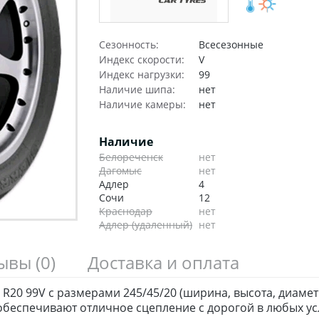
Сезонность:
Всесезонные
Индекс скорости:
V
Индекс нагрузки:
99
Наличие шипа:
нет
Наличие камеры:
нет
Наличие
Белореченск
нет
Дагомыс
нет
Адлер
4
Сочи
12
Краснодар
нет
Адлер (удаленный)
нет
зывы
(0)
Доставка и оплата
R20 99V с размерами 245/45/20 (ширина, высота, диамет
беспечивают отличное сцепление с дорогой в любых ус