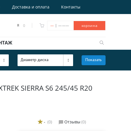
е
Доставка и оплата
Контакты
|
0
—
———
корзина
НТАЖ
Диаметр диска
Показать
ОТКРЫТЬ
EK SIERRA S6 245/45 R20
-
(0)
Отзывы
(0)