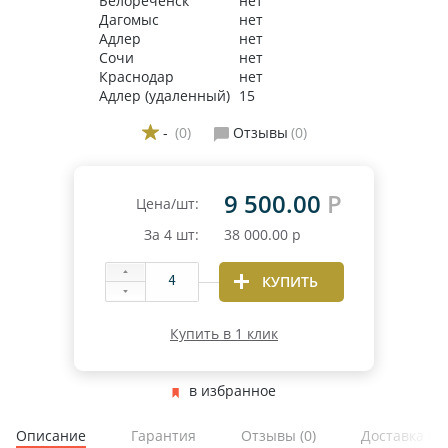
Белореченск
нет
Дагомыс
нет
Адлер
нет
Сочи
нет
Краснодар
нет
Адлер (удаленный)
15
-
(0)
Отзывы
(0)
9 500.00
Р
Цена/шт:
За
4
шт:
38 000.00
р
КУПИТЬ
Купить в 1 клик
в избранное
Описание
Гарантия
Отзывы
(0)
Доставка и 