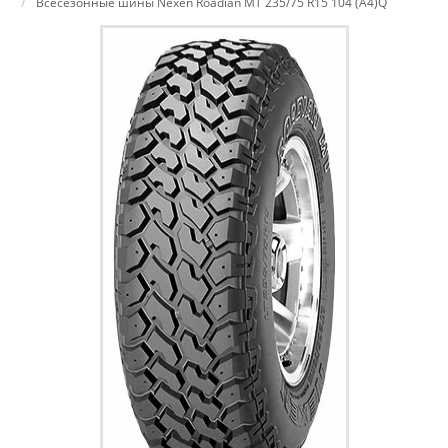
Всесезонные шины Nexen Roadian MT 235/75 R15 104 (A4)Q