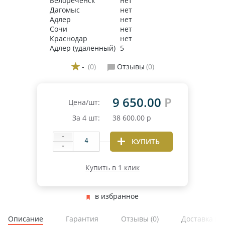
Белореченск
нет
Дагомыс
нет
Адлер
нет
Сочи
нет
Краснодар
нет
Адлер (удаленный)
5
-
(0)
Отзывы
(0)
9 650.00
Р
Цена/шт:
За
4
шт:
38 600.00
р
КУПИТЬ
Купить в 1 клик
в избранное
Описание
Гарантия
Отзывы
(0)
Доставка и 