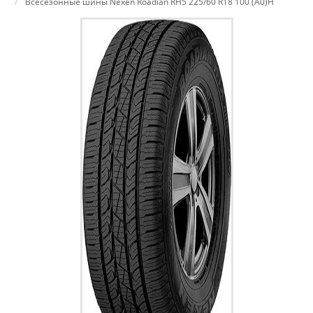
Всесезонные шины Nexen Roadian RH5 225/60 R18 100 (A0)H