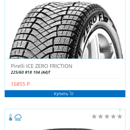
ЗИМНИЕ
Pirelli ICE ZERO FRICTION
ЛЕТНИЕ
225/60 R18 104 (A4)T
ВСЕСЕЗОННЫЕ
16855 Р
ДЛЯ ГРУЗОВЫХ АВТО
ДЛЯ СПЕЦТЕХНИКИ
Купить
ЛИТЫЕ
ШТАМПОВАНЫЕ
ДЛЯ ГРУЗОВЫХ АВТО