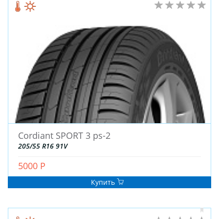
ЗИМНИЕ
Cordiant SPORT 3 ps-2
ЛЕТНИЕ
205/55 R16 91V
ВСЕСЕЗОННЫЕ
ДЛЯ ГРУЗОВЫХ АВТО
5000 Р
ДЛЯ СПЕЦТЕХНИКИ
Купить
ЛИТЫЕ