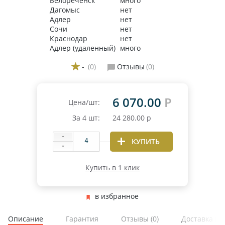
Белореченск
много
Дагомыс
нет
Адлер
нет
Сочи
нет
Краснодар
нет
Адлер (удаленный)
много
-
(0)
Отзывы
(0)
6 070.00
Р
Цена/шт:
За
4
шт:
24 280.00
р
КУПИТЬ
Купить в 1 клик
в избранное
Описание
Гарантия
Отзывы
(0)
Доставка и 