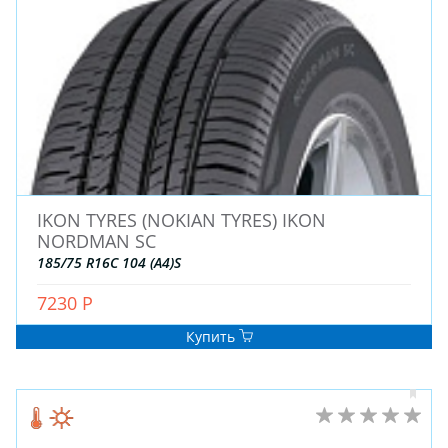
ДЛЯ ГРУЗОВЫХ АВТО
ДЛЯ ГРУЗОВЫХ АВТО
ДЛЯ ЛЕГКОВЫХ АВТО
ШИНЫ
ДИСКИ
IKON TYRES (NOKIAN TYRES) IKON
АККУМУЛЯТОРЫ
NORDMAN SC
185/75 R16C 104 (A4)S
7230 Р
Купить