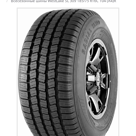
Всесезонные шины WestLake SL 309 185/75 R16C 104 (A4)R