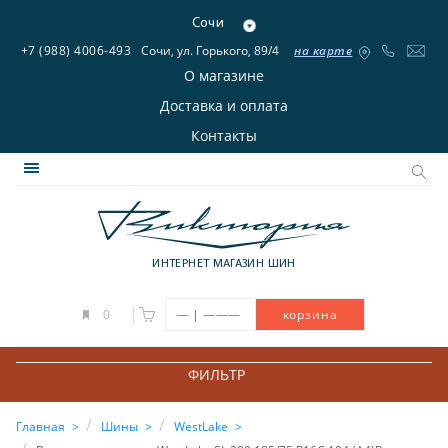
Сочи
+7 (988) 4006-493
Сочи, ул. Горького, 89/4
на карте
О магазине
Доставка и оплата
Контакты
ИНТЕРНЕТ МАГАЗИН ШИН
|
0
—
———
корзина
ФИЛЬТР
Главная
Шины
WestLake