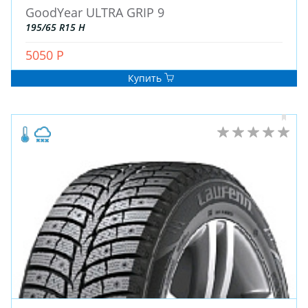
GoodYear ULTRA GRIP 9
195/65 R15 H
ШИНЫ
5050 Р
ДИСКИ
АККУМУЛЯТОРЫ
Купить