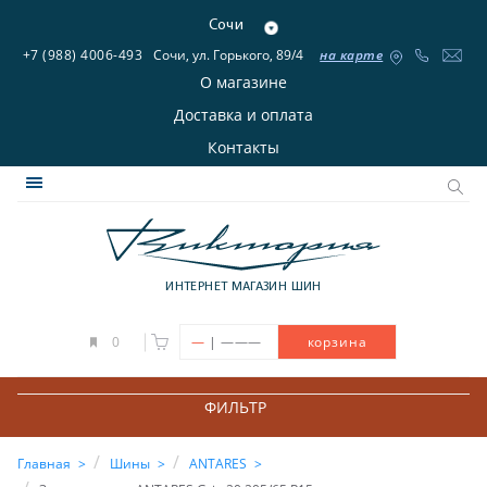
Сочи
+7 (988) 4006-493
Сочи, ул. Горького, 89/4
на карте
О магазине
Доставка и оплата
Контакты
ИНТЕРНЕТ МАГАЗИН ШИН
|
0
—
———
корзина
ФИЛЬТР
Главная
Шины
ANTARES