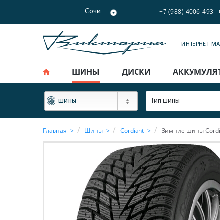
+7 (988) 4006-493
Сочи
ИНТЕРНЕТ М
ШИНЫ
ДИСКИ
АККУМУЛЯ
ФИЛЬТР
Тип шины
шины
Главная
Шины
Cordiant
Зимние шины Cordia