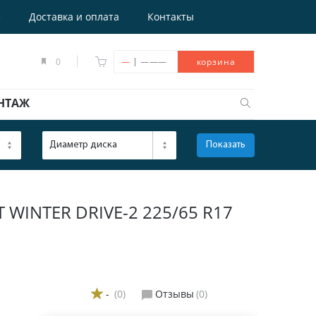
е
Доставка и оплата
Контакты
|
0
—
———
корзина
НТАЖ
Диаметр диска
Показать
ОТКРЫТЬ
INTER DRIVE-2 225/65 R17
-
(0)
Отзывы
(0)