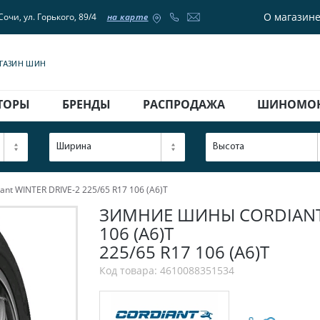
О магазин
Сочи, ул. Горького, 89/4
на карте
АГАЗИН ШИН
ТОРЫ
БРЕНДЫ
РАСПРОДАЖА
ШИНОМО
Ширина
Высота
nt WINTER DRIVE-2 225/65 R17 106 (A6)T
ЗИМНИЕ ШИНЫ CORDIANT W
106 (A6)T
225/65 R17 106 (A6)T
Код товара: 4610088351534