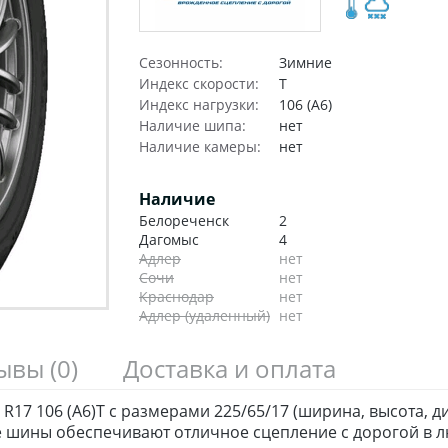
Сезонность:
Зимние
Индекс скорости:
T
Индекс нагрузки:
106 (A6)
Наличие шипа:
нет
Наличие камеры:
нет
Наличие
Белореченск
2
Дагомыс
4
Адлер
нет
Сочи
нет
Краснодар
нет
Адлер (удаленный)
нет
зывы
(0)
Доставка и оплата
R17 106 (A6)T с размерами 225/65/17 (ширина, высота, д
 шины обеспечивают отличное сцепление с дорогой в л